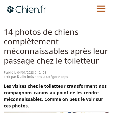
CHIEN.FR
ACTUALITÉS
TOPS
Actualités
14 photos de chiens
complètement
Races
méconnaissables après leur
Guides
passage chez le toiletteur
Publié le 04/01/2023 à 12h08
Ecrit par
Dulin Inès
dans la catégorie Tops
Les visites chez le toiletteur transforment nos
compagnons canins au point de les rendre
méconnaissables. Comme on peut le voir sur
ces photos.