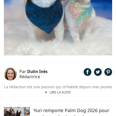
Par
Dulin Inès
Rédactrice
La rédaction est une passion qui m'habite depuis mes jeunes
années. Férue de poésie et de littérature, il m'arrivait de
LIRE LA SUITE
rédiger quelques contes et poèmes. Désormais plus ancrée
dans l'air du temps, j'ai décidé de me consacrer à la
rédaction web et ainsi faire de mon hobby, un métier !
Yuri remporte Palm Dog 2026 pour