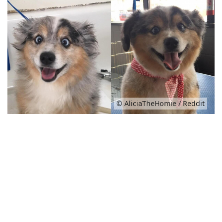
© AliciaTheHomie / Reddit