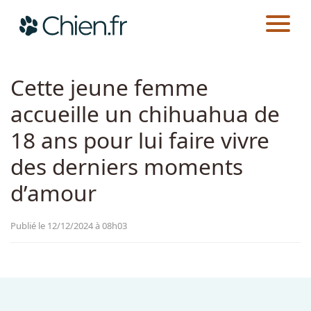
CHIEN.FR
ACTUALITÉS
SAUVETAGES
Actualités
Cette jeune femme
accueille un chihuahua de
Races
18 ans pour lui faire vivre
Guides
des derniers moments
d’amour
Publié le 12/12/2024 à 08h03