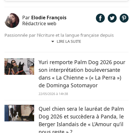
Par
Elodie François
Rédactrice web
Passionnée par l’écriture et la langue française depuis
toujours, j’aime jouer avec les mots et les faire vivre.
LIRE LA SUITE
Toujours accompagnée de Samy, mon félin tigré, je suis
désormais rédactrice et correctrice freelance.
Yuri remporte Palm Dog 2026 pour
son interprétation bouleversante
dans « La Chienne » (« La Perra »)
de Dominga Sotomayor
22/05/2026 à 14h38
Quel chien sera le lauréat de Palm
Dog 2026 et succèdera à Panda, le
Berger Islandais de « L’Amour qu’il
nous reste » ?