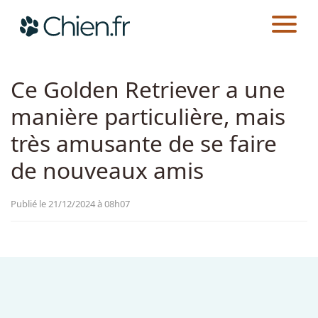
CHIEN.FR
ACTUALITÉS
EMOTION
Actualités
Ce Golden Retriever a une
manière particulière, mais
Races
très amusante de se faire
Guides
de nouveaux amis
Publié le 21/12/2024 à 08h07